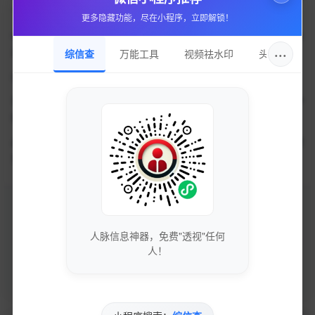
个人信息安全。
更多隐藏功能，尽在小程序，立即解锁！
他们也会利用算法和数据分析工具对信息进行处理，找出信息的来
···
源和潜在泄露风险。
综信查
万能工具
视频祛水印
头像圈
问：用户可以如何提升个人信息保护意识？
答：用户可以定期查看个人信息的来源和风险，并采取相应的保护
措施。
此外，网站还可以定期组织一些隐私保护培训和活动，帮助用户提
升隐私保护意识。
点赞
0
评论
分享
人脉信息神器，免费"透视"任何
人！
最后更新：2026-08-10 11:37:08
查询工具