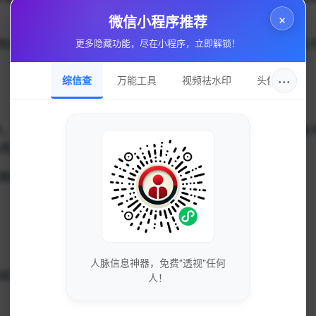
×
微信小程序推荐
更多隐藏功能，尽在小程序，立即解锁！
晓度，帮助用户形成正确认知和自我保护意识，增强平台专业
···
综信查
万能工具
视频祛水印
头像圈
作，互换流量、资源共享。合作方可将个人大数据查询嵌入自身
户活跃度提升20%，转化率提升15%。
服务，降低使用门槛，形成良好用户体验与转介绍口碑。
人脉信息神器，免费"透视"任何
高级分析一般需要付费购买，价格区间从几十元到数百元不等。
人！