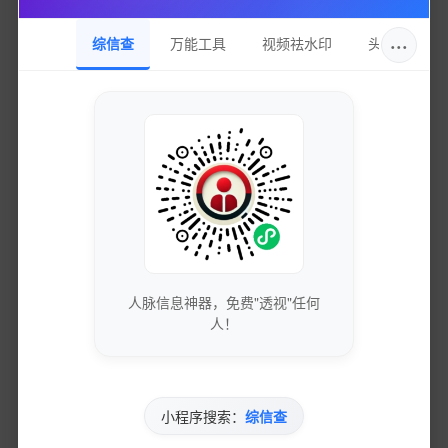
问：命理工具复杂，我看不懂怎么办？
···
综信查
万能工具
视频祛水印
头像圈
答：刚开始可以找专业的解读文章或视频，或者使用大多数
命理软件自带的简单匹配说明。慢慢学习基本五行知识和配
合原理，配合现实感受理解，会日渐熟悉。
问：怎么知道他是不是我的唯一正缘？
答：命理能帮助你了解缘分的深浅和适合度，但“唯一”这个概
念较为绝对。感情是活的，除了命理，还有双方的心态、成
长和选择。用命理开起头，更好地识别适合你的幸福。
总结：理性看缘分，快乐谈恋爱
人脉信息神器，免费"透视"任何
人！
感情不该只靠运气和感觉漂浮无定，命理为你提供了一个更
科学而又简单的方法，帮你理清和对方的缘分关系。
了解自己的属性，认识对方的特点，找到两人之间的五行平
衡点，你们的关系就会更稳定，也明白哪些问题是“天生的”，
小程序搜索：
综信查
哪些是可以调整的。