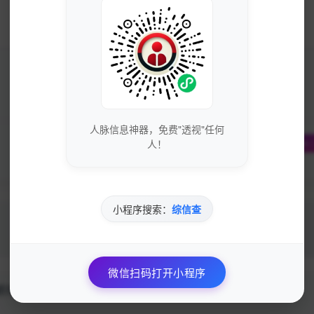
人脉信息神器，免费"透视"任何
人！
查询
小程序搜索：
综信查
微信扫码打开小程序
生（西...