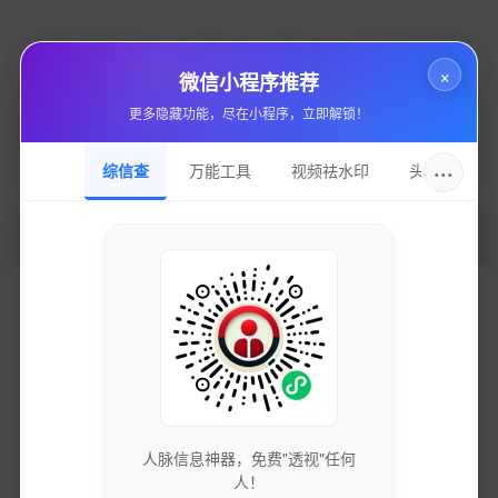
点赞
0
评论
分享
×
微信小程序推荐
更多隐藏功能，尽在小程序，立即解锁！
最后更新：2026-08-05 20:34:08
生辰八字
···
综信查
万能工具
视频祛水印
头像圈
相关推荐
他是我的正缘吗？命理告诉你答案，不要再靠感觉谈恋爱！...
2026-01-16 11:22:01
517
四十五条八字算命口诀有哪些内容？初学者必收藏！...
2026-01-16 09:20:01
198
人脉信息神器，免费"透视"任何
人！
不懂节气：四柱推算的真正关键在哪里？...