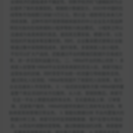
全球经济仍面临诸多不确定性，但数字经济的飞速崛起却为企
业提供了新的发展契机。根据统计数据显示，2023年中国的在
线零售市场规模已突破13万亿元，预计这一趋势将在未来几年
持续发酵。这种市场环境使得越来越多的中小企业及大型品牌
将目光投向在线商城和小程序等新兴商业模式。 小程序之所以
迅速成为各类商家的首选，是因其无需安装、便捷分享，以及
较低的开发成本等显著优势。同时，企业集采模式使得企业能
够通过集中采购降低成本，提升效率。多家商家入驻小程序，
不仅可以扩大产品线，还能通过平台的精准匹配提升交易成交
率，进一步实现利益最大化。 二、HiMall平台的核心优势 1. 多
商家入驻管理 HiMall平台支持多商家的灵活入驻，商家可独立
运营各自的店铺，同时享受平台统一的流量引导和服务支持。
通过简化入驻流程，HiMall有效提升了商家的入驻效率，助力
企业迅速进入市场竞争。 2. 一站式综合服务方案 HiMall提供覆
盖整个商业活动的全方位服务，从入驻、营销到售后，商家可
在这一平台上便捷完成所有业务。无论是商品上架、订单管
理，还是客户服务，HiMall均提供完善的工具和专业支持，帮
助商家高效管理日常业务。 3. 智能化数据分析 平台内置强大的
数据分析工具，商家可实时监测销售数据、客户反馈与市场动
态，从而及时调整经营策略。通过数据驱动的决策，商家能够
显著提高销售转化率，提升客户满意度。 4. 优质技术支持