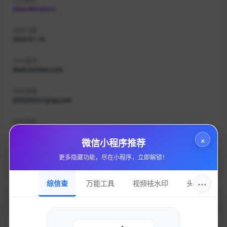
www.ihimall.cn
收录日期
2025-01-10
DNS服务
dns9.hichina.com
持有邮箱
850246241@qq.com
持有名称
湖南移商动力网络技术有限公司
×
微信小程序推荐
域名注册
更多隐藏功能，尽在小程序，立即解锁！
阿里云计算有限公司（万网）
···
综信查
万能工具
视频祛水印
头像圈
加入的好处