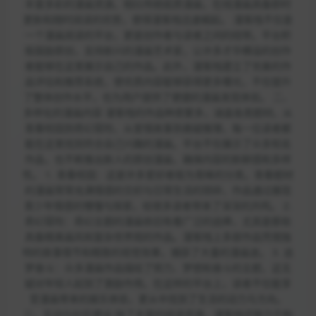
丰富多彩的漫画资源。相比传统纸质漫画，在线漫画具备即时
更新和随时阅读的优势，使得漫客栈迅速崛起。 漫客栈不仅是
一个漫画阅读的平台，更是创作者与读者之间的纽带。平台积
极鼓励原创，支持新兴的漫画艺术家，让许多才华横溢的创作
者能够在这里展示自己的作品。此外，漫客栈建立了完善的作
品评估和推荐系统，使优质内容能够获得更多曝光，不仅提升
了整体创作水平，也为用户提供了便捷的漫画发现体验。 二、
多样化的漫画内容 漫客栈的作品种类繁多，涵盖各类题材。从
青春校园到奇幻冒险，从爱情故事到悬疑推理，每一位读者都
能在这里找到符合自己兴趣的漫画。平台不仅展示了众多知名
作品，也不断推出新人的原创漫画，确保内容的新鲜感和多样
性。 1. 青春校园：这是许多爱好者极为青睐的分类。青春题材
的漫画常常充满情感的交织与日常生活的琐碎，作品通过展现
青少年情感的懵懂与探索，给很多读者带来了深深的共鸣。 2.
奇幻冒险：奇幻主题的漫画依旧有着广泛的追捧，尤其是那些
具备精美画风和复杂世界观的作品。漫客栈上多部作品凭借独
特的故事情节和精致的视觉效果，捕获了大量的漫画迷。 3. 追
梦奋斗：众多漫画作品描绘了努力、梦想和奋斗的主题，这无
疑对年轻人起到了激励作用。在这样的平台上，读者不仅能享
受漫画带来的娱乐体验，更从中找到了生活的动力与方向。
三、互动与社区建设 除了丰富的阅读资源，漫客栈还致力于构