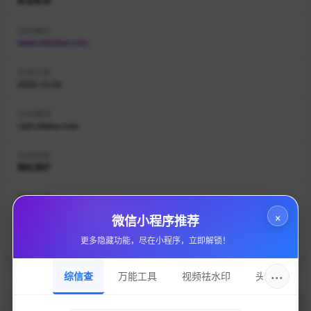
影音影视
站点域名
www.mkzhan.com
收录日期
2024-12-22
DNS服务
vip3.alidns.com
持有邮箱
隐私保护
持有名称
隐私保护
×
微信小程序推荐
域名注册
更多隐藏功能，尽在小程序，立即解锁！
alibaba cloud computing (beijing) co., ltd.
···
综信查
万能工具
视频祛水印
头像圈
加入的好处