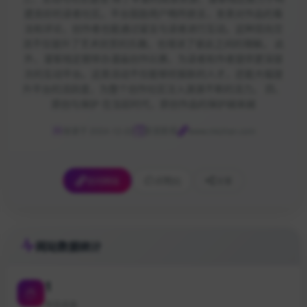
建良好的读者社区。平台鼓励用户畅所欲言，发表对作品的看
法和评论，创作者也能通过留言与读者进行互动。这种双向交
流不仅提升了艺术欣赏的乐趣，也增进了彼此之间的理解。 此
外，漫客栈定期举办漫画创作比赛，为读者和作者提供更深层
次的互动平台。这类活动不仅能够挖掘新的人才，还能大幅提
升平台的活跃度，为整个创作社区注入源源不断的活力。 四、
原创与保护 在当前时代，原创作品的保护越来越
收录于 2024-12-22
影音影视
www.mkzhan.com
访问网站
点赞
[0]
分享
网站数据统计
1
今日点击